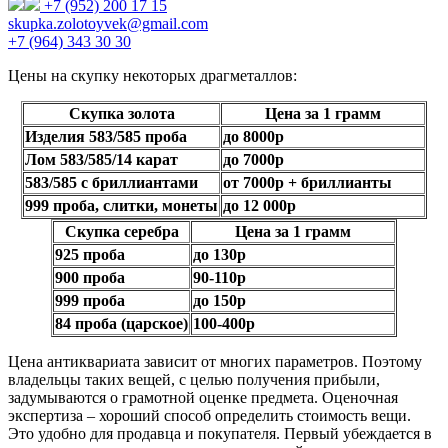
+7 (952) 200 17 15
skupka.zolotoyvek@gmail.com
+7 (964) 343 30 30
Цены на скупку некоторых драгметаллов:
Скупка золота
Цена за 1 грамм
Изделия 583/585 проба
до 8000р
Лом 583/585/14 карат
до 7000р
583/585 с бриллиантами
от 7000р + бриллианты
999 проба, слитки, монеты
до 12 000р
Скупка серебра
Цена за 1 грамм
925 проба
до 130р
900 проба
90-110р
999 проба
до 150р
84 проба (царское)
100-400р
Цена антиквариата зависит от многих параметров. Поэтому
владельцы таких вещей, с целью получения прибыли,
задумываются о грамотной оценке предмета. Оценочная
экспертиза – хороший способ определить стоимость вещи.
Это удобно для продавца и покупателя. Первый убеждается в