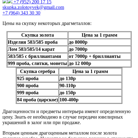
+7 (952) 200 17 15
skupka.zolotoyvek@gmail.com
+7 (964) 343 30 30
Цены на скупку некоторых драгметаллов:
Скупка золота
Цена за 1 грамм
Изделия 583/585 проба
до 8000р
Лом 583/585/14 карат
до 7000р
583/585 с бриллиантами
от 7000р + бриллианты
999 проба, слитки, монеты
до 12 000р
Скупка серебра
Цена за 1 грамм
925 проба
до 130р
900 проба
90-110р
999 проба
до 150р
84 проба (царское)
100-400р
Драгоценности и предметы интерьера имеют определенную
цену. Знать ее необходимо в случае передачи ювелирных
украшений в залог или при продаже.
Вторым ценным драгоценным металлом после золота