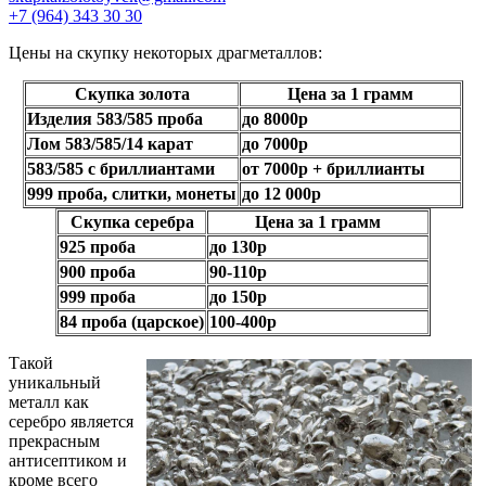
+7 (964) 343 30 30
Цены на скупку некоторых драгметаллов:
Скупка золота
Цена за 1 грамм
Изделия 583/585 проба
до 8000р
Лом 583/585/14 карат
до 7000р
583/585 с бриллиантами
от 7000р + бриллианты
999 проба, слитки, монеты
до 12 000р
Скупка серебра
Цена за 1 грамм
925 проба
до 130р
900 проба
90-110р
999 проба
до 150р
84 проба (царское)
100-400р
Такой
уникальный
металл как
серебро является
прекрасным
антисептиком и
кроме всего